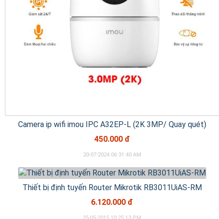
Camera ip wifi imou IPC A32EP-L (2K 3MP/ Quay quét)
450.000 đ
20-07-2024 06:31:40 AM
Thiết bị định tuyến Router Mikrotik RB3011UiAS-RM
6.120.000 đ
25-05-2015 10:25:13 PM