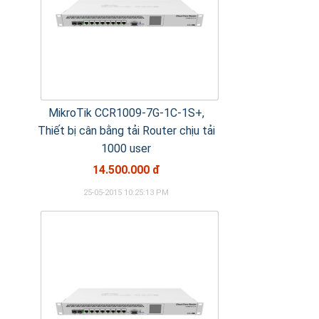
MikroTik CCR1009-7G-1C-1S+,
Thiết bị cân bằng tải Router chịu tải
1000 user
14.500.000 đ
25-05-2015 10:25:13 PM