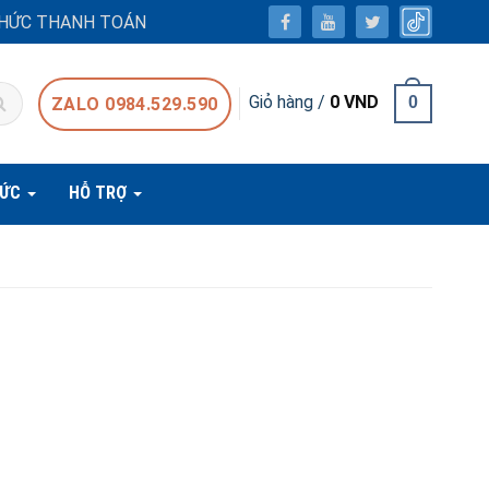
HỨC THANH TOÁN
Giỏ hàng /
0
VND
0
ZALO 0984.529.590
TỨC
HỖ TRỢ