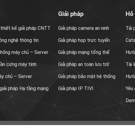
Giải pháp
Hỗ
 thiết kế giải pháp CNTT
Giải pháp camera an ninh
Tải
ông nghệ thông tin
Giải pháp họp trực tuyến
Cat
 thống máy chủ – Server
Giải pháp mạng tổng thể
Hướn
hần cứng máy tính
Giải pháp an toàn lưu trữ
Tài 
áy chủ – Server
Giải pháp bảo mật hệ thống
Hướ
 giải pháp Hạ tầng mạng
Giải pháp IP TIVI
Yêu 
Demo
mail máy chủ – server
Điện thoại grandstream
Tổng đài grandstr