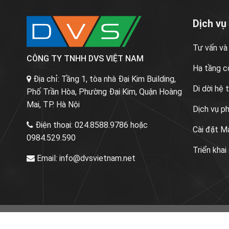
Dịch vụ
Tư vấn và
CÔNG TY TNHH DVS VIỆT NAM
Hạ tầng c
Địa chỉ:
Tầng 1, tòa nhà Đại Kim Building,
Di dời hệ
Phố Trần Hòa, Phường Đại Kim, Quận Hoàng
Mai, TP. Hà Nội
Dịch vụ p
Điện thoại:
024.8588.9786 hoặc
Cài đặt M
0984.529.590
Triển khai
Email:
info@dvsvietnam.net
Thiết Bị Mạng
Thiết bị văn phòng
E