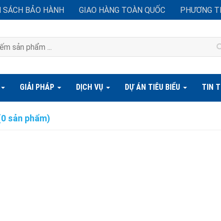
H SÁCH BẢO HÀNH
GIAO HÀNG TOÀN QUỐC
PHƯƠNG T
GIẢI PHÁP
DỊCH VỤ
DỰ ÁN TIÊU BIỂU
TIN 
 (0 sản phẩm)