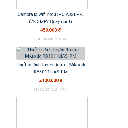
Camera ip wifi imou IPC A32EP-L
(2K 3MP/ Quay quét)
450.000 đ
20-07-2024 06:31:40 AM
Thiết bị định tuyến Router Mikrotik
RB3011UiAS-RM
6.120.000 đ
25-05-2015 10:25:13 PM