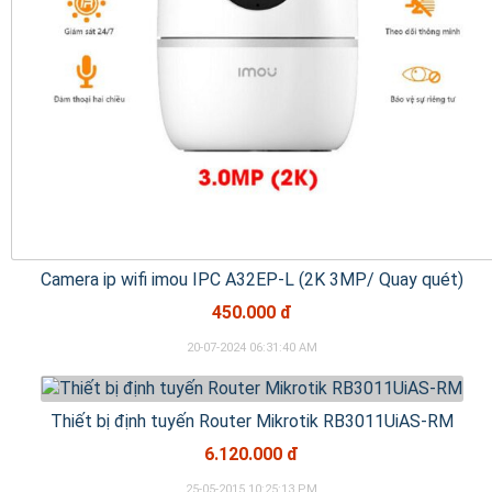
Camera ip wifi imou IPC A32EP-L (2K 3MP/ Quay quét)
450.000 đ
20-07-2024 06:31:40 AM
Thiết bị định tuyến Router Mikrotik RB3011UiAS-RM
6.120.000 đ
25-05-2015 10:25:13 PM