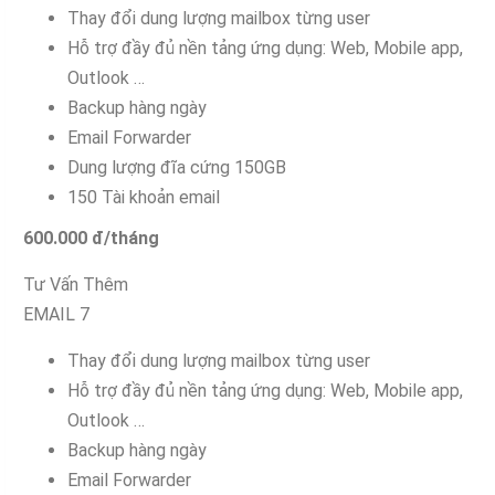
Thay đổi dung lượng mailbox từng user
Hỗ trợ đầy đủ nền tảng ứng dụng: Web, Mobile app,
Outlook …
Backup hàng ngày
Email Forwarder
Dung lượng đĩa cứng 150GB
150 Tài khoản email
600.000 đ
/tháng
Tư Vấn Thêm
EMAIL 7
Thay đổi dung lượng mailbox từng user
Hỗ trợ đầy đủ nền tảng ứng dụng: Web, Mobile app,
Outlook …
Backup hàng ngày
Email Forwarder