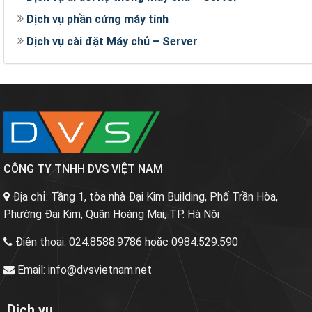
Dịch vụ phần cứng máy tính
Dịch vụ cài đặt Máy chủ – Server
CÔNG TY TNHH DVS VIỆT NAM
Địa chỉ:
Tầng 1, tòa nhà Đại Kim Building, Phố Trần Hòa,
Phường Đại Kim, Quận Hoàng Mai, TP. Hà Nội
Điện thoại:
024.8588.9786 hoặc 0984.529.590
Email:
info@dvsvietnam.net
Dịch vụ