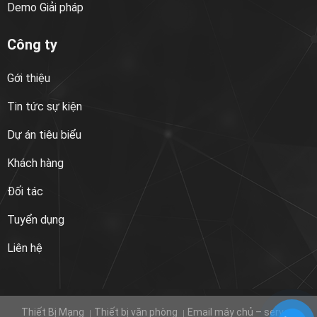
Demo Giải pháp
Công ty
Gới thiệu
Tin tức sự kiện
Dự án tiêu biểu
Khách hàng
Đối tác
Tuyển dụng
Liên hệ
Thiết Bị Mạng
Thiết bị văn phòng
Email máy chủ – server