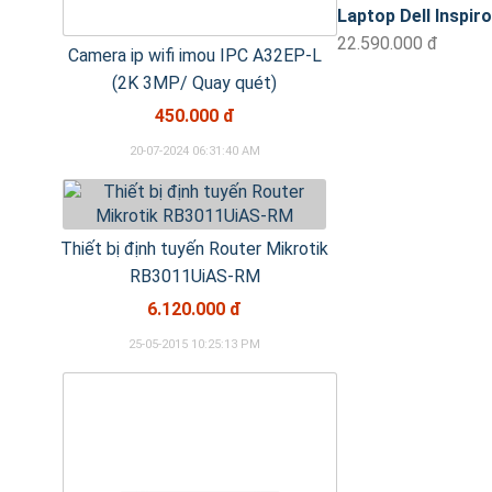
Laptop Dell Inspir
22.590.000 đ
Camera ip wifi imou IPC A32EP-L
(2K 3MP/ Quay quét)
450.000 đ
20-07-2024 06:31:40 AM
Thiết bị định tuyến Router Mikrotik
RB3011UiAS-RM
6.120.000 đ
25-05-2015 10:25:13 PM