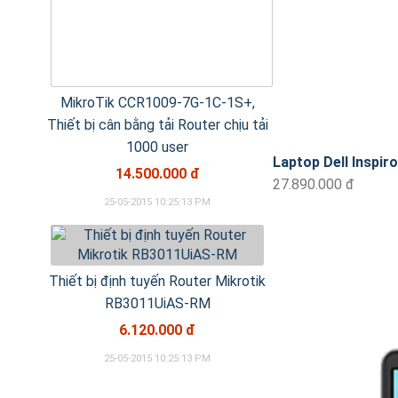
MikroTik CCR1009-7G-1C-1S+,
Thiết bị cân bằng tải Router chịu tải
1000 user
Laptop Dell Inspiro
14.500.000 đ
27.890.000 đ
25-05-2015 10:25:13 PM
Thiết bị định tuyến Router Mikrotik
RB3011UiAS-RM
6.120.000 đ
25-05-2015 10:25:13 PM