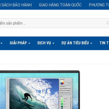
H SÁCH BẢO HÀNH
GIAO HÀNG TOÀN QUỐC
PHƯƠNG T
GIẢI PHÁP
DỊCH VỤ
DỰ ÁN TIÊU BIỂU
TIN 