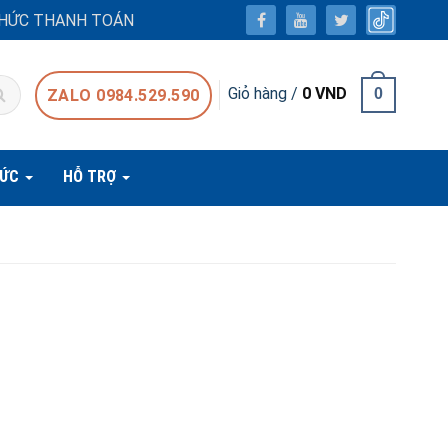
HỨC THANH TOÁN
Giỏ hàng /
0
VND
0
ZALO 0984.529.590
TỨC
HỖ TRỢ