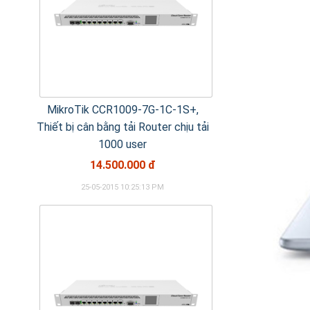
MikroTik CCR1009-7G-1C-1S+,
Thiết bị cân bằng tải Router chịu tải
1000 user
14.500.000 đ
25-05-2015 10:25:13 PM