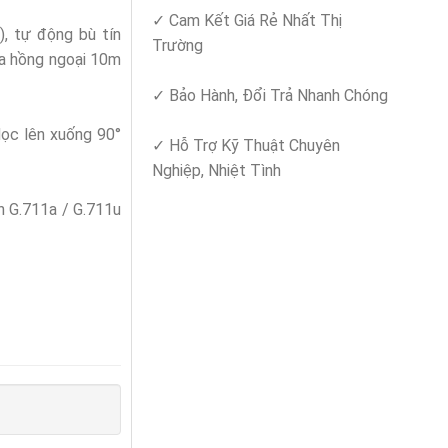
✓ Cam Kết Giá Rẻ Nhất Thị
, tự động bù tín
Trường
xa hồng ngoại 10m
✓ Bảo Hành, Đổi Trả Nhanh Chóng
dọc lên xuống 90°
✓ Hỗ Trợ Kỹ Thuật Chuyên
Nghiệp, Nhiệt Tình
nh G.711a / G.711u