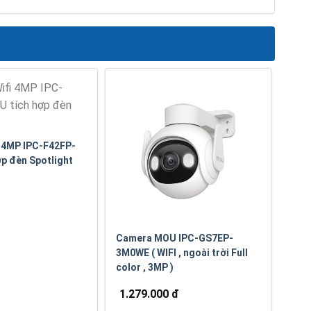
 4MP IPC-F42FP-
ợp đèn Spotlight
Camera MOU IPC-GS7EP-
3M0WE ( WIFI , ngoài trời Full
color , 3MP )
1.279.000 đ