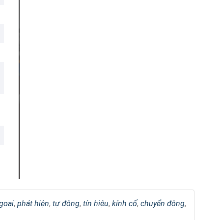
goại
,
phát hiện
,
tự động
,
tín hiệu
,
kính cố
,
chuyển động
,