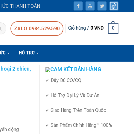
HỨC THANH TOÁN
Giỏ hàng /
0
VND
0
ZALO 0984.529.590
TỨC
HỖ TRỢ
oại 2 chiều,
CAM KẾT BÁN HÀNG
✓ Đầy Đủ CO/CQ
✓ Hỗ Trợ Đại Lý Và Dự Án
✓ Giao Hàng Trên Toàn Quốc
✓ Sản Phẩm Chính Hãng™ 100%
huyển động