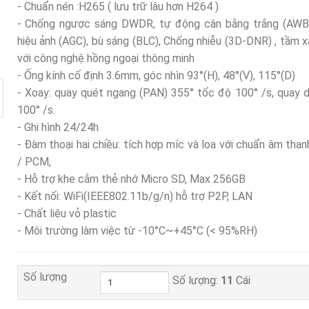
- Chuẩn nén :H265 ( lưu trữ lâu hơn H264 )
- Chống ngược sáng DWDR, tự động cân bằng trắng (AWB)
hiệu ảnh (AGC), bù sáng (BLC), Chống nhiễu (3D-DNR) , tầm 
với công nghệ hồng ngoại thông minh
- Ống kính cố định 3.6mm, góc nhìn 93°(H), 48°(V), 115°(D)
- Xoay: quay quét ngang (PAN) 355° tốc độ 100° /s, quay 
100° /s.
- Ghi hình 24/24h
- Đàm thoại hai chiều: tích hợp míc và loa với chuẩn âm tha
/ PCM,
- Hỗ trợ khe cắm thẻ nhớ Micro SD, Max 256GB
- Kết nối: WiFi(IEEE802.11b/g/n) hỗ trợ P2P, LAN
- Chất liệu vỏ plastic
- Môi trường làm việc từ -10°C~+45°C (< 95%RH)
Số lượng
Số lượng:
11
Cái