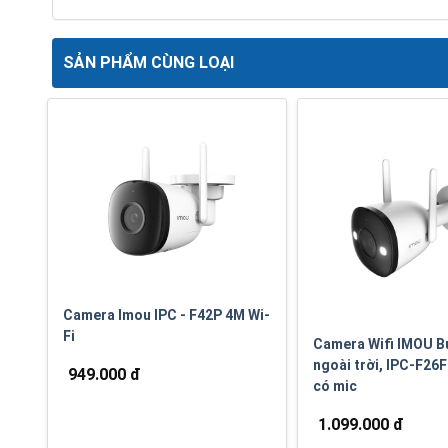
SẢN PHẨM CÙNG LOẠI
Camera Imou IPC - F42P 4M Wi-
Fi
Camera Wifi IMOU Bu
ngoài trời, IPC-F26
949.000 đ
có mic
1.099.000 đ