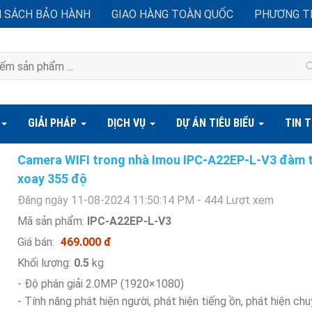
H SÁCH BẢO HÀNH
GIAO HÀNG TOÀN QUỐC
PHƯƠNG T
GIẢI PHÁP
DỊCH VỤ
DỰ ÁN TIÊU BIỂU
TIN 
Camera WIFI trong nhà Imou IPC-A22EP-L-V3 đàm th
xoay 355 độ
Đăng ngày 11-08-2024 11:50:14 PM - 444 Lượt xem
Mã sản phẩm:
IPC-A22EP-L-V3
Giá bán:
469.000 đ
Khối lượng:
0.5
kg
- Độ phân giải 2.0MP (1920×1080)
- Tính năng phát hiện người, phát hiện tiếng ồn, phát hiện c