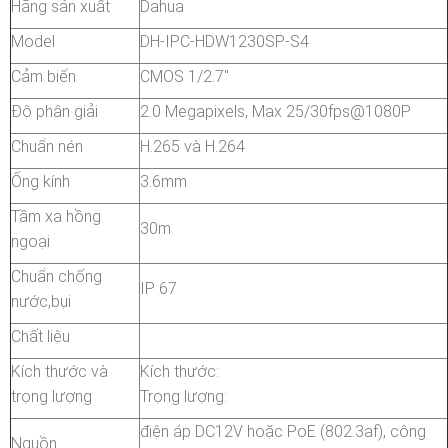
Hãng sản xuất
Dahua
Model
DH-IPC-HDW1230SP-S4
Cảm biến
CMOS 1/2.7"
Độ phân giải
2.0 Megapixels, Max 25/30fps@1080P
Chuẩn nén
H.265 và H.264
Ống kính
3.6mm
Tầm xa hồng
30m
ngoại
Chuẩn chống
IP 67
nước,bụi
Chất liệu
Kích thước và
Kích thước:
trọng lượng
Trọng lượng:
điện áp DC12V hoặc PoE (802.3af), công
Nguồn