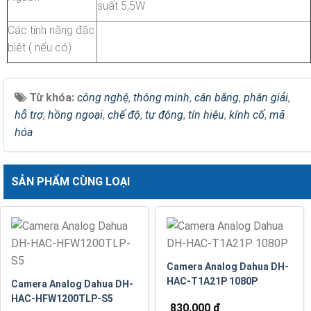
suất 5,5W
Các tính năng đặc
biệt ( nếu có)
Từ khóa:
công nghệ
,
thông minh
,
cân bằng
,
phân giải
,
hỗ trợ
,
hồng ngoại
,
chế độ
,
tự động
,
tín hiệu
,
kính cố
,
mã
hóa
SẢN PHẨM CÙNG LOẠI
Camera Analog Dahua DH-
HAC-T1A21P 1080P
Camera Analog Dahua DH-
HAC-HFW1200TLP-S5
830.000 đ