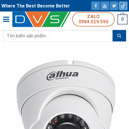
Where The Best Become Better
ZALO
0
0984.529.590
Tìm
kiếm: