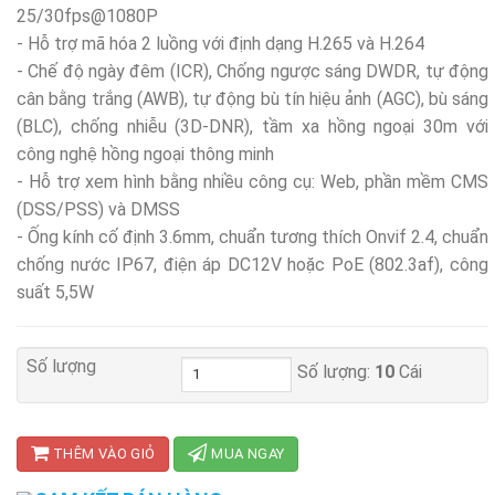
25/30fps@1080P
- Hỗ trợ mã hóa 2 luồng với định dạng H.265 và H.264
- Chế độ ngày đêm (ICR), Chống ngược sáng DWDR, tự động
cân bằng trắng (AWB), tự động bù tín hiệu ảnh (AGC), bù sáng
(BLC), chống nhiễu (3D-DNR), tầm xa hồng ngoại 30m với
công nghệ hồng ngoại thông minh
- Hỗ trợ xem hình bằng nhiều công cụ: Web, phần mềm CMS
(DSS/PSS) và DMSS
- Ống kính cố định 3.6mm, chuẩn tương thích Onvif 2.4, chuẩn
chống nước IP67, điện áp DC12V hoặc PoE (802.3af), công
suất 5,5W
Số lượng
Số lượng:
10
Cái
THÊM VÀO GIỎ
MUA NGAY