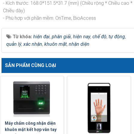
- Kích thước: 168.0*151.5*31.7 (mm) (Chiều rộng * Chiều cao *
Chiều dày)
- Phù hợp với phần mềm: OnTime, BioAccess
Từ khóa:
hiện đại
,
phân giải
,
hiện nay
,
chế độ
,
tự động
,
quản lý
,
xác nhận
,
khuôn mặt
,
nhận diện
SẢN PHẨM CÙNG LOẠI
Máy chấm công nhận diện
khuôn mặt kết hợp vân tay