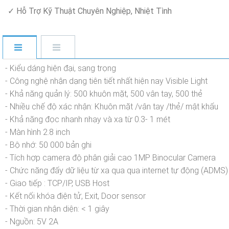
✓ Hỗ Trợ Kỹ Thuật Chuyên Nghiệp, Nhiệt Tình
- Kiểu dáng hiện đại, sang trọng
- Công nghệ nhận dạng tiên tiết nhất hiện nay Visible Light
- Khả năng quản lý: 500 khuôn mặt, 500 vân tay, 500 thẻ
- Nhiều chế độ xác nhận: Khuôn mặt /vân tay /thẻ/ mật khẩu
- Khả năng đọc nhanh nhạy và xa từ 0.3- 1 mét
- Màn hình 2.8 inch
- Bộ nhớ: 50 000 bản ghi
- Tích hợp camera độ phân giải cao 1MP Binocular Camera
- Chức năng đẩy dữ liệu từ xa qua qua internet tự động (ADMS)
- Giao tiếp : TCP/IP, USB Host
- Kết nối khóa điện tử, Exit, Door sensor
- Thời gian nhận diện: < 1 giây
- Nguồn: 5V 2A