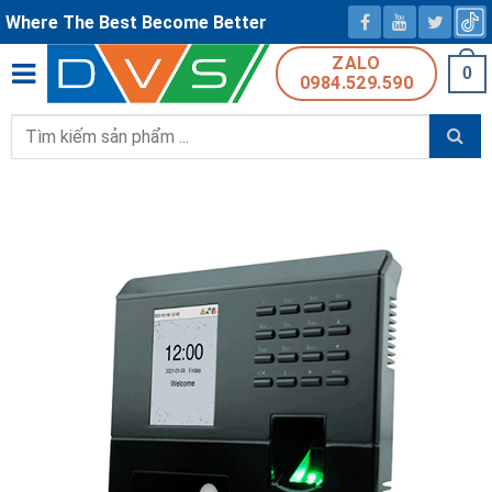
Where The Best Become Better
ZALO
0
0984.529.590
Tìm
kiếm: