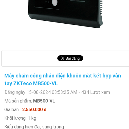
Máy chấm công nhận diện khuôn mặt kết hợp vân
tay ZKTeco MB500-VL
Đăng ngày 15-08-2024 03:53:25 AM - 434 Lượt xem
Mã sản phẩm:
MB500-VL
Giá bán:
2.550.000 đ
Khối lượng:
1
kg
Kiểu dáng hiện đại, sang trọng