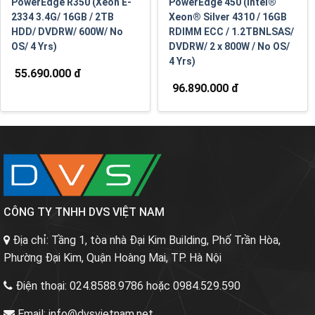
PowerEdge R350 (Xeon E-
PowerEdge 450 (Intel®
2334 3.4G/ 16GB / 2TB
Xeon® Silver 4310 / 16GB
HDD/ DVDRW/ 600W/ No
RDIMM ECC / 1.2TBNLSAS/
OS/ 4 Yrs)
DVDRW/ 2 x 800W / No OS/
4 Yrs)
55.690.000 đ
96.890.000 đ
CÔNG TY TNHH DVS VIỆT NAM
Địa chỉ:
Tầng 1, tòa nhà Đại Kim Building, Phố Trần Hòa,
Phường Đại Kim, Quận Hoàng Mai, TP. Hà Nội
Điện thoại:
024.8588.9786 hoặc 0984.529.590
Email:
info@dvsvietnam.net