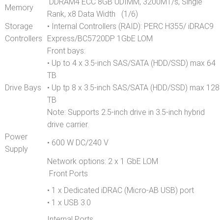
DDRAM4 ECC 8GB UDIMM, 3200MT/s, Single
Memory
Rank, x8 Data Width (1/6)
Storage
• Internal Controllers (RAID): PERC H355/ iDRAC9
Controllers
Express/BC5720DP 1GbE LOM
Front bays:
• Up to 4 x 3.5-inch SAS/SATA (HDD/SSD) max 64
TB
Drive Bays
• Up tp 8 x 3.5-inch SAS/SATA (HDD/SSD) max 128
TB
Note: Supports 2.5-inch drive in 3.5-inch hybrid
drive carrier.
Power
• 600 W DC/240 V
Supply
Network options: 2 x 1 GbE LOM
Front Ports
• 1 x Dedicated iDRAC (Micro-AB USB) port
• 1 x USB 3.0
Internal Ports