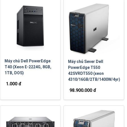
Máy chủ Dell PowerEdge
Máy chủ Sever Dell
T40 (Xeon E-2224G, 8GB,
PowerEdge T550
1TB, DOS)
42SVRDT550 (xeon
4310/16GB/2TB/1400W/4yr)
1.000 đ
98.900.000 đ