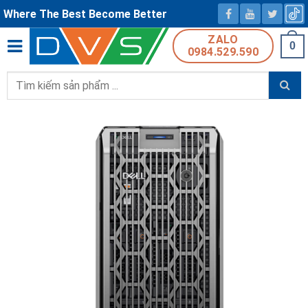
Where The Best Become Better
ZALO
0
0984.529.590
Tìm
kiếm: