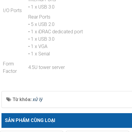
• 1 x USB 3.0
I/O Ports
Rear Ports
• 5 x USB 2.0
• 1 x iDRAC dedicated port
• 1 x USB 3.0
• 1 x VGA
• 1 x Serial
Form
4.5U tower server
Factor
Từ khóa:
xử lý
SẢN PHẨM CÙNG LOẠI