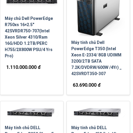
Máy chủ Dell PowerEdge
R750xs 16×2.5″
42SVRDR750-707(Intel
Xeon Silver 4310/Ram
Máy tính chủ Dell
16G/HDD 1.2TB/PERC
PowerEdge T350 (Intel
H755/2X800W PSU/4 Yrs
Xeon E-2334/ 8GB UDIMM
Pro)
3200/2TB SATA
1.110.000.000 đ
7.2K/DVDRW/600W /4Yr) _
42SVRDT350-307
63.690.000 đ
Máy tính chủ DELL
Máy tính chủ DELL