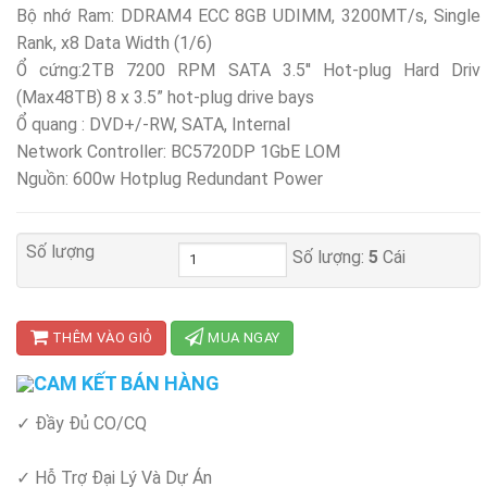
Bộ nhớ Ram: DDRAM4 ECC 8GB UDIMM, 3200MT/s, Single
Rank, x8 Data Width (1/6)
Ổ cứng:2TB 7200 RPM SATA 3.5'' Hot-plug Hard Driv
(Max48TB) 8 x 3.5” hot-plug drive bays
Ổ quang : DVD+/-RW, SATA, Internal
Network Controller: BC5720DP 1GbE LOM
Nguồn: 600w Hotplug Redundant Power
Số lượng
Số lượng:
5
Cái
THÊM VÀO GIỎ
MUA NGAY
CAM KẾT BÁN HÀNG
✓ Đầy Đủ CO/CQ
✓ Hỗ Trợ Đại Lý Và Dự Án