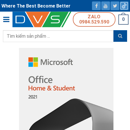
Where The Best Become Better
ZALO
0
0984.529.590
Tìm
kiếm: