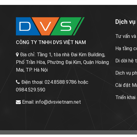
Dịch vụ
Tư vấn và
CÔNG TY TNHH DVS VIỆT NAM
Hạ tầng c
Địa chỉ:
Tầng 1, tòa nhà Đại Kim Building,
Di dời hệ
Phố Trần Hòa, Phường Đại Kim, Quận Hoàng
Mai, TP. Hà Nội
Dịch vụ p
Điện thoại:
024.8588.9786 hoặc
Cài đặt M
0984.529.590
Triển khai
Email:
info@dvsvietnam.net