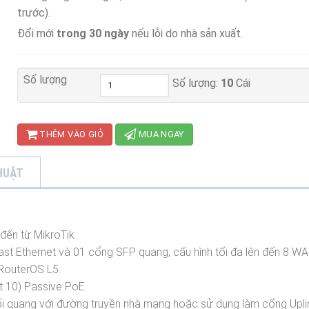
trước).
Đổi mới
trong 30 ngày
nếu lỗi do nhà sản xuất.
Số lượng
Số lượng:
10
Cái
THÊM VÀO GIỎ
MUA NGAY
HUẬT
 đến từ MikroTik
Fast Ethernet và 01 cổng SFP quang, cấu hình tối đa lên đến 8 WA
RouterOS L5.
t 10) Passive PoE.
ối quang với đường truyền nhà mạng hoặc sử dụng làm cổng Upli