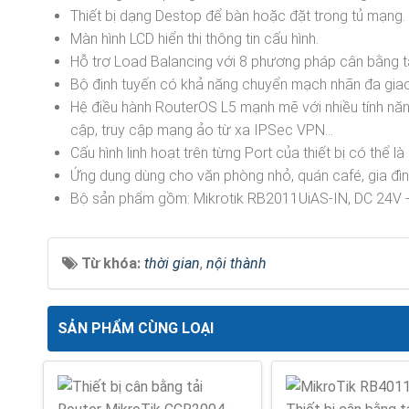
Thiết bị dạng Destop để bàn hoặc đặt trong tủ mạng.
Màn hình LCD hiển thị thông tin cấu hình.
Hỗ trợ Load Balancing với 8 phương pháp cân bằng t
Bộ định tuyến có khả năng chuyển mạch nhãn đa giao 
Hệ điều hành RouterOS L5 mạnh mẽ với nhiều tính năng
cập, truy cập mạng ảo từ xa IPSec VPN…
Cấu hình linh hoạt trên từng Port của thiết bị có thể 
Ứng dụng dùng cho văn phòng nhỏ, quán café, gia đình
Bộ sản phẩm gồm: Mikrotik RB2011UiAS-IN, DC 24V - 
Từ khóa:
thời gian
,
nội thành
SẢN PHẨM CÙNG LOẠI