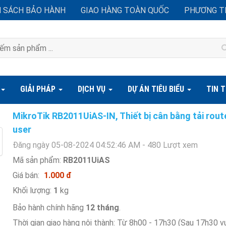
H SÁCH BẢO HÀNH
GIAO HÀNG TOÀN QUỐC
PHƯƠNG T
GIẢI PHÁP
DỊCH VỤ
DỰ ÁN TIÊU BIỂU
TIN 
MikroTik RB2011UiAS-IN, Thiết bị cân bằng tải route
user
Đăng ngày 05-08-2024 04:52:46 AM - 480 Lượt xem
Mã sản phẩm:
RB2011UiAS
Giá bán:
1.000 đ
Khối lượng:
1
kg
Bảo hành chính hãng
12 tháng
.
Thời gian giao hàng nội thành: Từ 8h00 - 17h30 (Sau 17h30 v