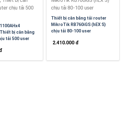
Thiết bị cân bằng tải router
MikroTik RB760iGS (hEX S)
B1100AHx4
chịu tải 80-100 user
Thiết bị cân bằng
hịu tải 500 user
2.410.000 đ
 đ