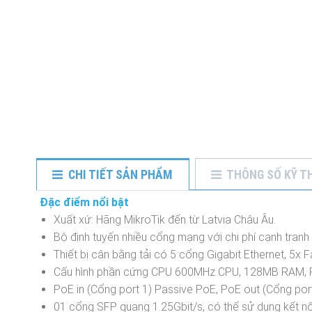
CHI TIẾT SẢN PHẨM
THÔNG SỐ KỸ T
Đặc điểm nổi bật
Xuất xứ: Hãng MikroTik đến từ Latvia Châu Âu.
Bộ định tuyến nhiều cổng mạng với chi phí cạnh tranh
Thiết bị cân bằng tải có 5 cổng Gigabit Ethernet, 5x 
Cấu hình phần cứng CPU 600MHz CPU, 128MB RAM, 
PoE in (Cổng port 1) Passive PoE, PoE out (Cổng por
01 cổng SFP quang 1.25Gbit/s, có thể sử dụng kết n