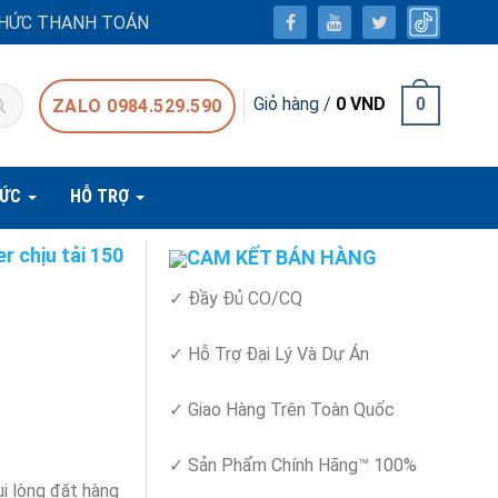
HỨC THANH TOÁN
Giỏ hàng /
0
VND
0
ZALO 0984.529.590
TỨC
HỖ TRỢ
r chịu tải 150
CAM KẾT BÁN HÀNG
✓ Đầy Đủ CO/CQ
✓ Hỗ Trợ Đại Lý Và Dự Án
✓ Giao Hàng Trên Toàn Quốc
✓ Sản Phẩm Chính Hãng™ 100%
ui lòng đặt hàng