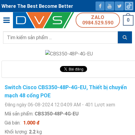
Where The Best Become Better
ZALO
0
0984.529.590
Tìm
kiếm:
Switch Cisco CBS350-48P-4G-EU, Thiết bị chuyển
mạch 48 cổng POE
Đăng ngày 06-08-2024 12:04:09 AM - 401 Lượt xem
Mã sản phẩm:
CBS350-48P-4G-EU
Giá bán:
1.000 đ
Khối lượng:
2.2
kg