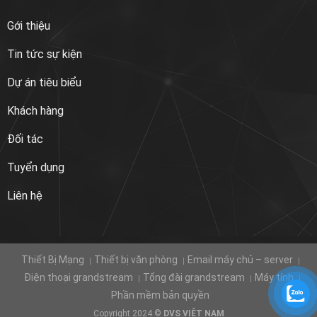
Gới thiệu
Tin tức sự kiện
Dự án tiêu biểu
Khách hàng
Đối tác
Tuyển dụng
Liên hệ
Thiết Bị Mạng
Thiết bị văn phòng
Email máy chủ – server
Điện thoại grandstream
Tổng đài grandstream
Máy tính
Phần mềm bản quyền
Copyright 2024 ©
DVS VIỆT NAM