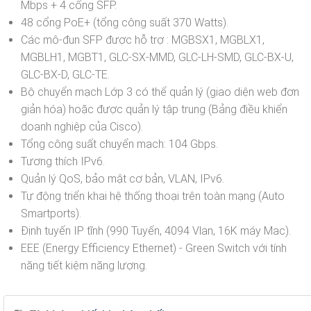
Mbps + 4 cổng SFP.
48 cổng PoE+ (tổng công suất 370 Watts).
Các mô-đun SFP được hỗ trợ : MGBSX1, MGBLX1,
MGBLH1, MGBT1, GLC-SX-MMD, GLC-LH-SMD, GLC-BX-U,
GLC-BX-D, GLC-TE.
Bộ chuyển mạch Lớp 3 có thể quản lý (giao diện web đơn
giản hóa) hoặc được quản lý tập trung (Bảng điều khiển
doanh nghiệp của Cisco).
Tổng công suất chuyển mạch: 104 Gbps.
Tương thích IPv6.
Quản lý QoS, bảo mật cơ bản, VLAN, IPv6.
Tự động triển khai hệ thống thoại trên toàn mạng (Auto
Smartports).
Định tuyến IP tĩnh (990 Tuyến, 4094 Vlan, 16K máy Mac).
EEE (Energy Efficiency Ethernet) - Green Switch với tính
năng tiết kiệm năng lượng.