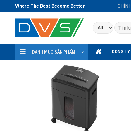
Where The Best Become Better
CHÍN
Tìm
kiếm:
CÔNG TY
DANH MỤC SẢN PHẨM