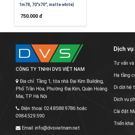
1m78, 70"x70", matte white)
750.000 đ
Dịch vụ
Tư vấn và
CÔNG TY TNHH DVS VIỆT NAM
Hạ tầng c
Địa chỉ:
Tầng 1, tòa nhà Đại Kim Building,
Di dời hệ
Phố Trần Hòa, Phường Đại Kim, Quận Hoàng
Mai, TP. Hà Nội
Dịch vụ p
Điện thoại:
024.8588.9786 hoặc
Cài đặt M
0984.529.590
Triển khai
Email:
info@dvsvietnam.net