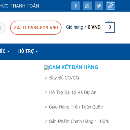
HỨC THANH TOÁN
Giỏ hàng /
0
VND
0
ZALO 0984.529.590
TỨC
HỖ TRỢ
CAM KẾT BÁN HÀNG
✓ Đầy Đủ CO/CQ
✓ Hỗ Trợ Đại Lý Và Dự Án
✓ Giao Hàng Trên Toàn Quốc
✓ Sản Phẩm Chính Hãng™ 100%