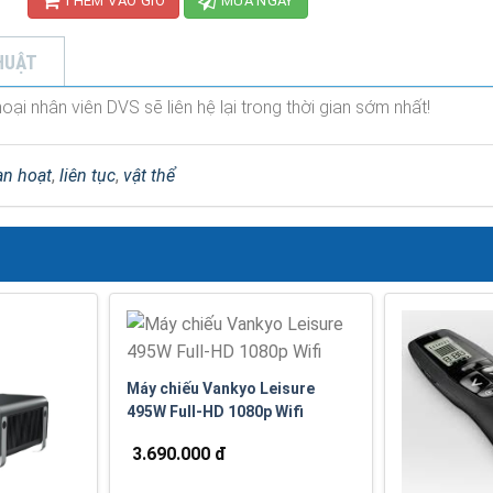
THÊM VÀO GIỎ
MUA NGAY
HUẬT
ại nhân viên DVS sẽ liên hệ lại trong thời gian sớm nhất!
an hoạt
,
liên tục
,
vật thể
Máy chiếu Vankyo Leisure
495W Full-HD 1080p Wifi
3.690.000 đ