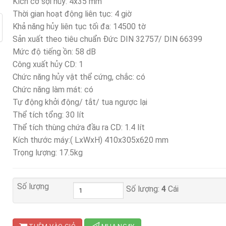
Kích cỡ sợi hủy: 4x35 mm
Thời gian hoạt động liên tục: 4 giờ
Khả năng hủy liên tục tối đa: 14500 tờ
Sản xuất theo tiêu chuẩn Đức DIN 32757/ DIN 66399
Mức độ tiếng ồn: 58 dB
Công xuất hủy CD: 1
Chức năng hủy vật thể cứng, chắc: có
Chức năng làm mát: có
Tự động khởi động/ tắt/ tua ngược lại
Thể tích tổng: 30 lít
Thể tích thùng chứa đầu ra CD: 1.4 lít
Kích thước máy:( LxWxH) 410x305x620 mm
Trọng lượng: 17.5kg
Số lượng
Số lượng:
4
Cái