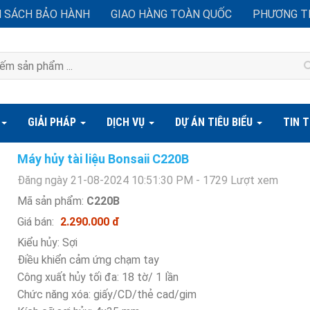
H SÁCH BẢO HÀNH
GIAO HÀNG TOÀN QUỐC
PHƯƠNG T
GIẢI PHÁP
DỊCH VỤ
DỰ ÁN TIÊU BIỂU
TIN 
Máy hủy tài liệu Bonsaii C220B
Đăng ngày 21-08-2024 10:51:30 PM - 1729 Lượt xem
Mã sản phẩm:
C220B
Giá bán:
2.290.000 đ
Kiểu hủy: Sợi
Điều khiển cảm ứng chạm tay
Công xuất hủy tối đa: 18 tờ/ 1 lần
Chức năng xóa: giấy/CD/thẻ cad/gim