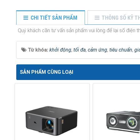
CHI TIẾT SẢN PHẨM
THÔNG SỐ KỸ T
Quý khách cần tư vấn sản phẩm vui lòng để lại số điện tho
Từ khóa:
khởi động
,
tối đa
,
cảm ứng
,
tiêu chuẩn
,
gi
SẢN PHẨM CÙNG LOẠI